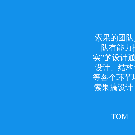
索果设计良
索果的团队
设计是表象
索果有着多
环节，索果
永远坚持的
式。好的设
队有能力
实”的设计
们在艺术和
富的资源进
严格遵循“
设计、结构
维，从前期
们深入了解
的灵性。“
等各个环节
果人不能容
有理有据，
外市场，并
索果搞设计
价值。我们
资源共享。
是一个面
找出问题和
里，
果索因易，知
ROYCE
TOM 
JOHN
别与