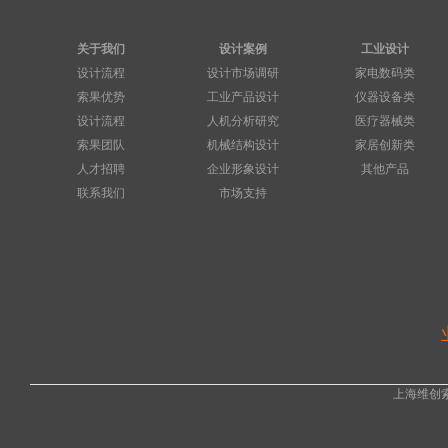
关于我们
设计案例
工业设计
设计流程
设计市场调研
家电数码类
索果优势
工业产品设计
仪器设备类
设计流程
人机分析研究
医疗器械类
索果团队
机械结构设计
家居创新类
人才招聘
企业形象设计
其他产品
联系我们
市场支持
上海维创