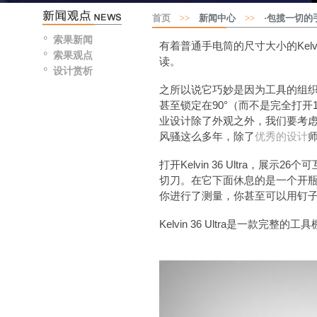
首页
>>
新闻中心
>>
·包揽一切的
索果新闻
有着普通
手电筒的尺寸
大小的
Kelv
索果观点
读。
设计赏析
之所以说它
巧妙是因为工具的组
甚至锁定在90°（而不是完全打
业设计除了外观之外，我们要考
风骚这么多年，除了
优秀的设计
打开Kelvin 36 Ultra
切刀。在它下面休息的是一个开瓶器（
你进行了测量，你甚至可以用钉
Kelvin 36 Ultra是一