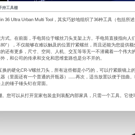
手持工具棚
in 36 Ultra Urban Multi Tool
，其实
巧妙地组织了36种工具（包括所
织方式。在前面，手电筒位于螺丝刀头支架上方。手电筒直接指向人
开180°），不仅能够在难以触及的位置拧紧螺丝，而且还能为您提供额
虑的还有更多，尺寸、空间、人机、交互等等无一不潜藏着一个伟大
师外，和公司的传承和文化和思维套路也是分不开的。
，展示26个可互换的硬化CR-V螺丝刀头，所有这些都是小巧的，可以拧紧眼
里面还有一个普通的开瓶器）......再次，适当放置以便于扭曲。Kelv
子上的锤子锤头钉在背面。
款完整的工具棚。您可以从打开宜家包装盒到装配内部家具，只需一个工具。