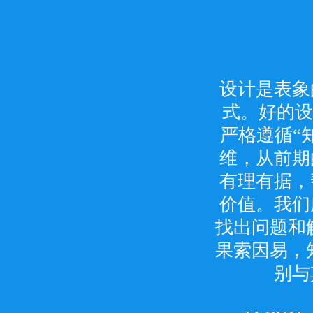
索果设计良
索果的团队
设计是表象
索果有着多
环节，索果
永远坚持的
式。好的设
队有能力
实”的设计
们在艺术和
富的资源进
严格遵循“
设计、结构
维，从前期
们深入了解
的灵性。“
等各个环节
果人不能容
有理有据，
外市场，并
索果搞设计
价值。我们
资源共享。
是一个面
找出问题和
里，
果索因易，知
ROYCE
TOM 
JOHN
别与